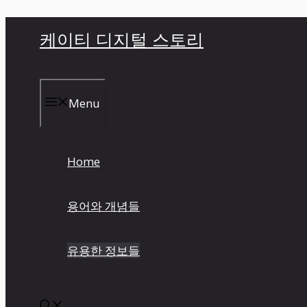
컨
케이티 디지털 스토리
텐
츠
로
건
Menu
너
뛰
기
Home
용어와 개념들
유용한 정보들