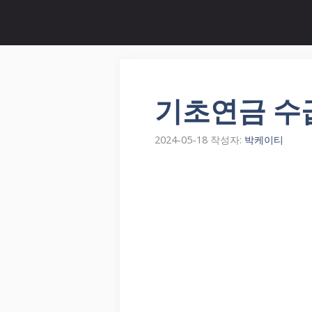
컨
텐
츠
로
건
너
기초연금 수
뛰
기
2024-05-18
작성자:
박케이티