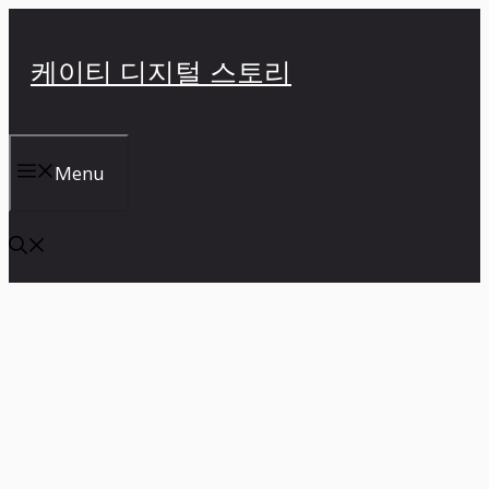
컨
텐
케이티 디지털 스토리
츠
로
건
너
Menu
뛰
기