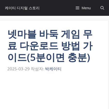
컨
케이티 디지털 스토리
Menu
텐
츠
로
건
넷마블 바둑 게임 무
너
뛰
료 다운로드 방법 가
기
이드(5분이면 충분)
2025-03-29
작성자:
박케이티