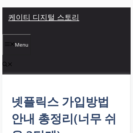
컨
케이티 디지털 스토리
텐
츠
로
건
Menu
너
뛰
기
넷플릭스 가입방법
안내 총정리(너무 쉬