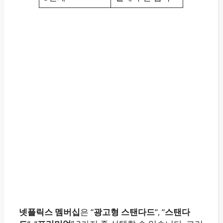
넷플릭스 멤버십
은 “
광고형 스탠다드
“, “
스탠다