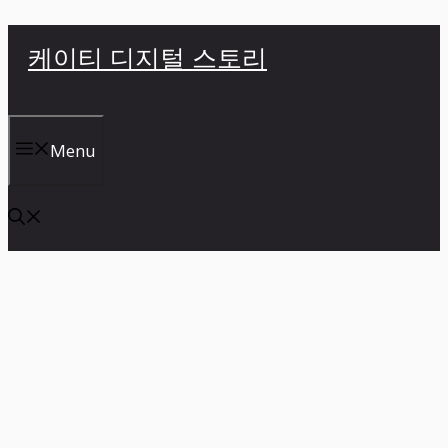
컨
케이티 디지털 스토리
텐
츠
로
건
Menu
너
뛰
기