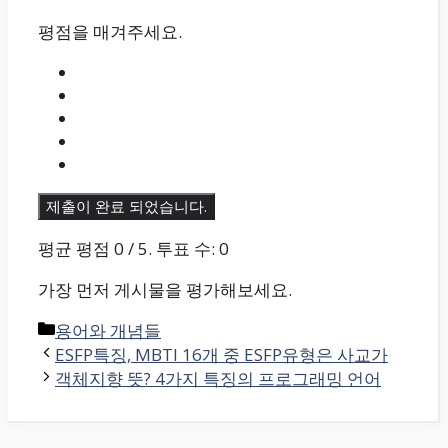
평점을 매겨주세요.
제출이 완료 되었습니다.
평균 평점
0
/ 5. 투표 수:
0
가장 먼저 게시물을 평가해보세요.
카
용어와 개념들
테
ESFP특징, MBTI 16개 중 ESFP유형은 사교가
고
객체지향 뜻? 4가지 특징의 프로그래밍 언어
리