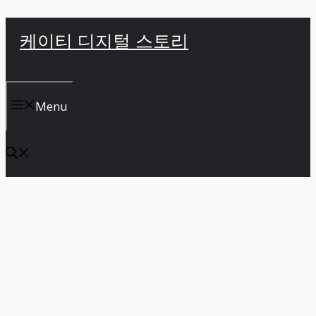
컨
케이티 디지털 스토리
텐
츠
로
건
Menu
너
뛰
기