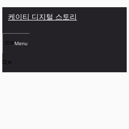
컨
케이티 디지털 스토리
텐
츠
로
건
Menu
너
뛰
기