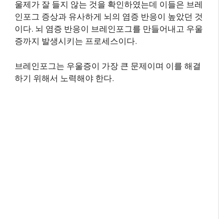
울제가 잘 들지 않는 것을 확인하였는데 이들은 브레
인포그 증상과 유사하게 뇌의 염증 반응이 높았던 것
이다. 뇌 염증 반응이 브레인포그를 만들어내고 우울
증까지 발생시키는 프로세스이다.
브레인포그는 우울증이 가장 큰 문제이며 이를 해결
하기 위해서 노력해야 한다.