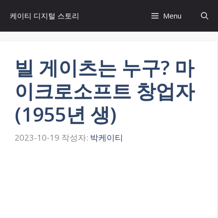
컨
케이티 디지털 스토리
Menu
텐
츠
로
건
빌 게이츠는 누구? 마
너
뛰
이크로소프트 창업자
기
(1955년 생)
2023-10-19
작성자:
박케이티