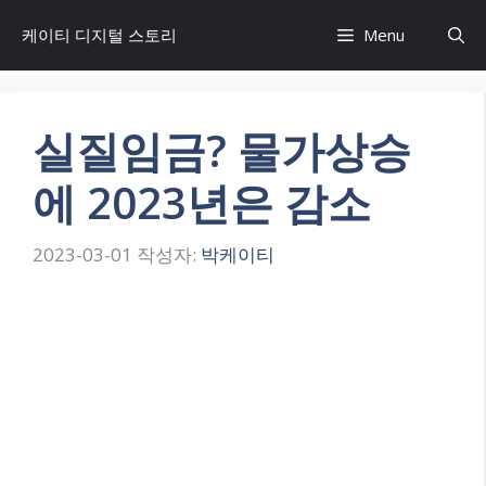
컨
케이티 디지털 스토리
Menu
텐
츠
로
건
실질임금? 물가상승
너
뛰
에 2023년은 감소
기
2023-03-01
작성자:
박케이티