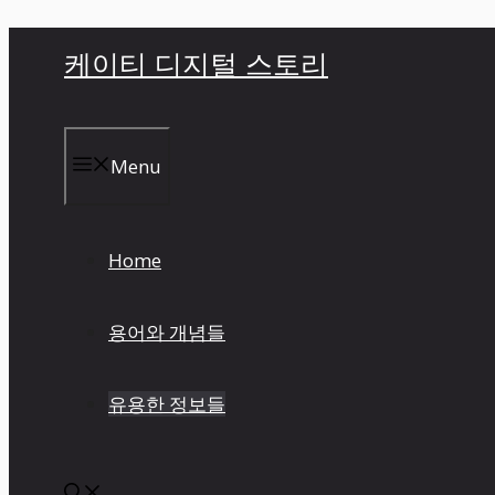
컨
케이티 디지털 스토리
텐
츠
로
건
Menu
너
뛰
기
Home
용어와 개념들
유용한 정보들