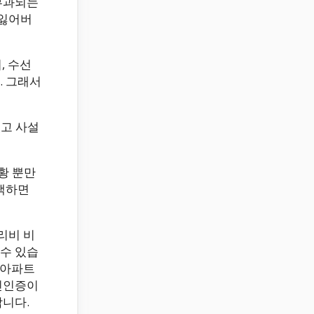
부과되는
 잃어버
, 수선
. 그래서
있고 사설
황 뿐만
검색하면
리비 비
수 있습
 아파트
인인증이
합니다.