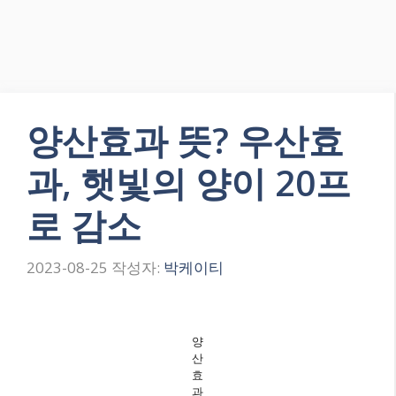
양산효과 뜻? 우산효
과, 햇빛의 양이 20프
로 감소
2023-08-25
작성자:
박케이티
양
산
효
과