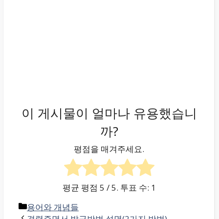
이 게시물이 얼마나 유용했습니
까?
평점을 매겨주세요.
평균 평점
5
/ 5. 투표 수:
1
카
용어와 개념들
테
경력증명서 발급방법 설명(2가지 방법)