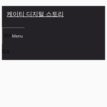
컨
케이티 디지털 스토리
텐
츠
로
건
Menu
너
뛰
기