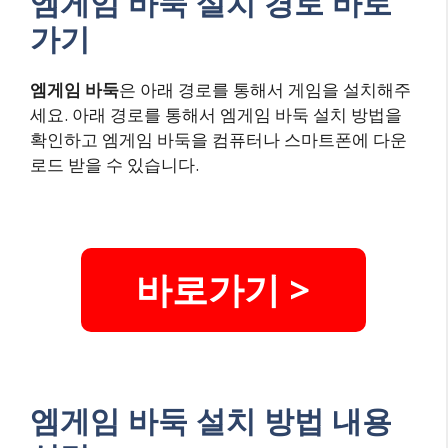
엠게임 바둑 설치 경로 바로
가기
엠게임 바둑
은 아래 경로를 통해서 게임을 설치해주
세요. 아래 경로를 통해서 엠게임 바둑 설치 방법을
확인하고 엠게임 바둑을 컴퓨터나 스마트폰에 다운
로드 받을 수 있습니다.
바로가기 >
엠게임 바둑 설치 방법 내용