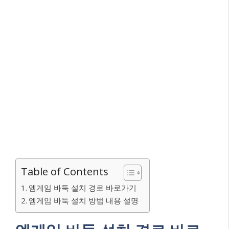
Table of Contents
엠게임 바둑 설치 경로 바로가기
엠게임 바둑 설치 방법 내용 설명