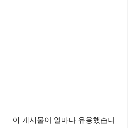
이 게시물이 얼마나 유용했습니