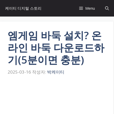
컨
케이티 디지털 스토리
Menu
텐
츠
로
건
엠게임 바둑 설치? 온
너
뛰
라인 바둑 다운로드하
기
기(5분이면 충분)
2025-03-16
작성자:
박케이티