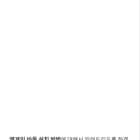
엠게임 바둑 설치 방법
에 대해서 알려드리도록 하겠