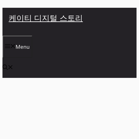
컨
케이티 디지털 스토리
텐
츠
로
건
Menu
너
뛰
기