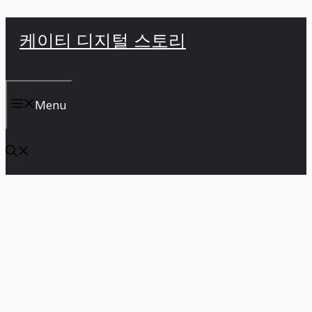
컨
케이티 디지털 스토리
텐
츠
로
건
Menu
너
뛰
기