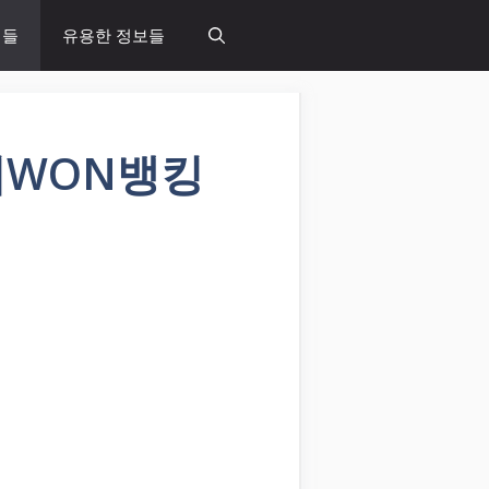
념들
유용한 정보들
리WON뱅킹