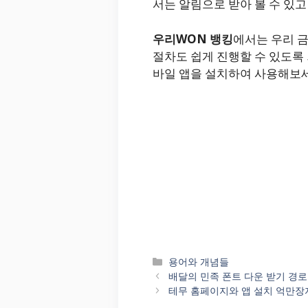
서는 알림으로 받아 볼 수 있고
우리WON 뱅킹
에서는 우리 금
절차도 쉽게 진행할 수 있도록
바일 앱을 설치하여 사용해보세
카
용어와 개념들
테
배달의 민족 폰트 다운 받기 경로
고
테무 홈페이지와 앱 설치 억만
리