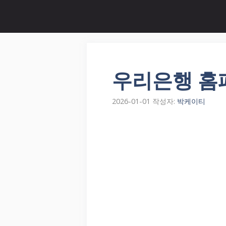
컨
텐
츠
로
건
너
우리은행 홈
뛰
기
2026-01-01
작성자:
박케이티