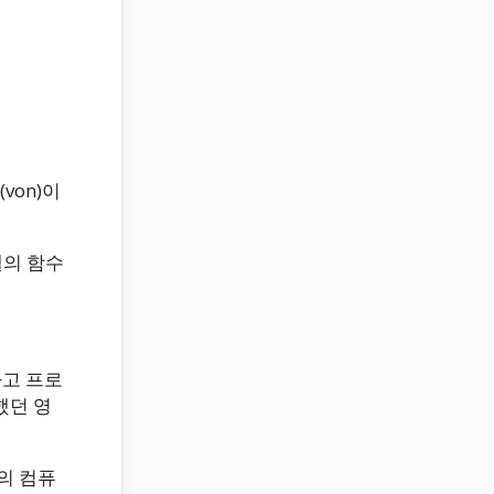
von)이
렐의 함수
하고 프로
했던 영
의 컴퓨