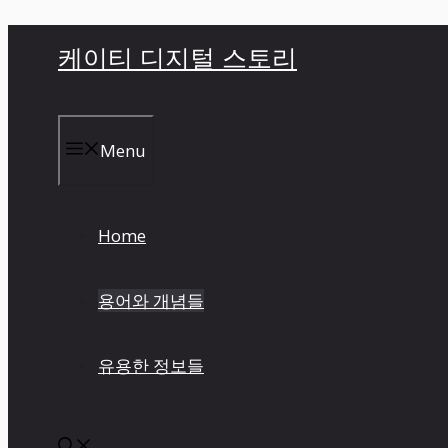
컨
케이티 디지털 스토리
텐
츠
로
건
Menu
너
뛰
기
Home
용어와 개념들
유용한 정보들