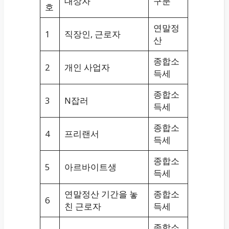
대상자
구분
호
연말정
1
직장인, 근로자
산
종합소
2
개인 사업자
득세
종합소
3
N잡러
득세
종합소
4
프리랜서
득세
종합소
5
아르바이트생
득세
연말정산 기간을 놓
종합소
6
친 근로자
득세
종합소