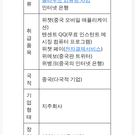
클라우드 컴퓨팅 사업
류
인터넷 은행
위챗(중국 모바일 애플리케이
션)
취
텐센트 QQ(무료 인스턴트 메
급
시징 컴퓨터 프로그램)
품
위챗 페이(
전자결제서비스
)
목
위에보(중국판 트위터)
위뱅크(중국의 인터넷 은행)
국
중국(다국적 기업)
적
기
업
지주회사
형
태
창