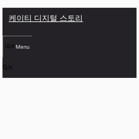
컨
케이티 디지털 스토리
텐
츠
로
건
Menu
너
뛰
기