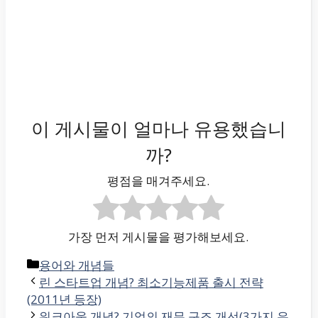
이 게시물이 얼마나 유용했습니
까?
평점을 매겨주세요.
가장 먼저 게시물을 평가해보세요.
카
용어와 개념들
테
린 스타트업 개념? 최소기능제품 출시 전략
고
(2011년 등장)
리
워크아웃 개념? 기업의 재무 구조 개선(3가지 유