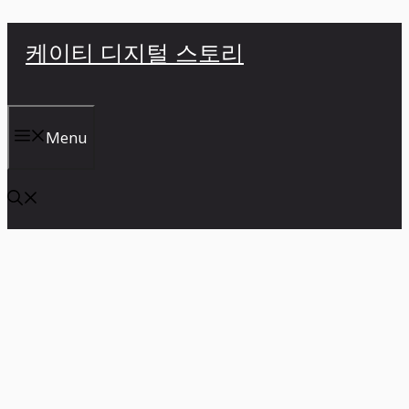
컨
케이티 디지털 스토리
텐
츠
로
건
Menu
너
뛰
기