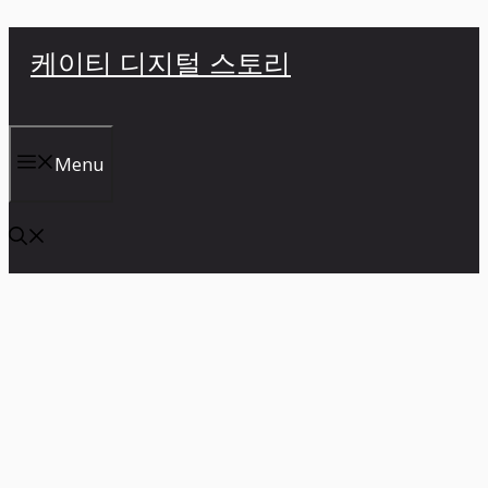
컨
케이티 디지털 스토리
텐
츠
로
건
Menu
너
뛰
기