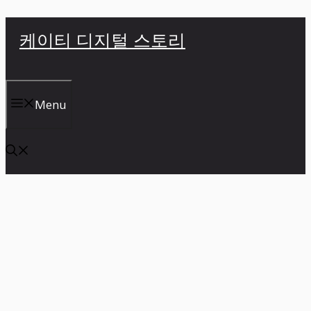
컨
케이티 디지털 스토리
텐
츠
로
건
Menu
너
뛰
기