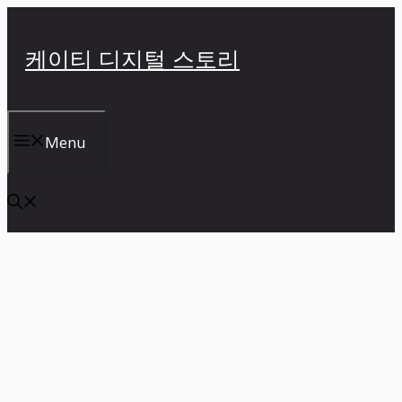
컨
텐
케이티 디지털 스토리
츠
로
건
너
Menu
뛰
기