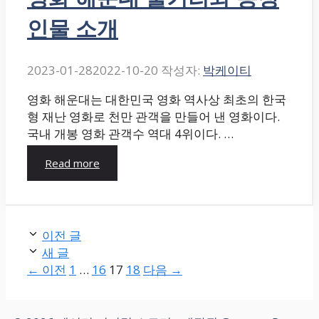
인물 소개
2023-01-28
2022-10-20
작성자:
박케이티
영화 해운대는 대한민국 영화 역사상 최초의 한국
형 재난 영화로 천만 관객을 만들어 낸 영화이다.
국내 개봉 영화 관객수 역대 4위이다. …
Read more
이전 글
새 글
페
페
페
페
←
이전
1
…
16
17
18
다음
→
이
이
이
이
지
지
지
지