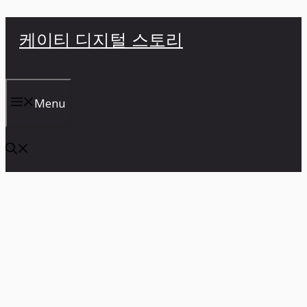
컨
케이티 디지털 스토리
텐
츠
로
건
Menu
너
뛰
기