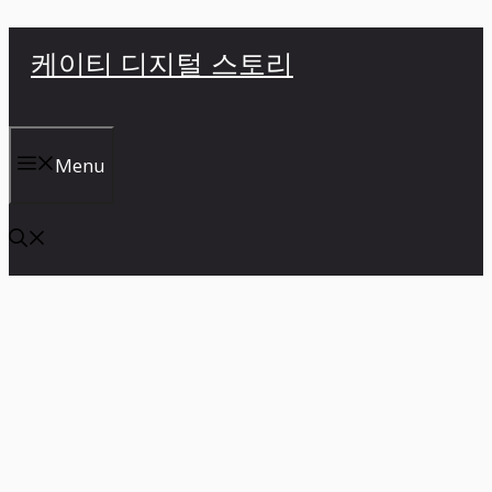
컨
케이티 디지털 스토리
텐
츠
로
건
Menu
너
뛰
기