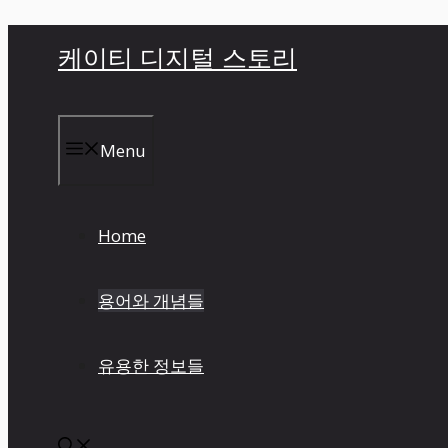
컨
케이티 디지털 스토리
텐
츠
로
건
Menu
너
뛰
기
Home
용어와 개념들
유용한 정보들