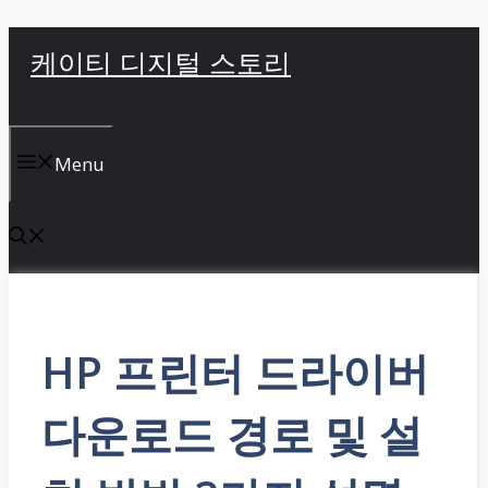
컨
케이티 디지털 스토리
텐
츠
로
건
Menu
너
뛰
기
HP 프린터 드라이버
다운로드 경로 및 설