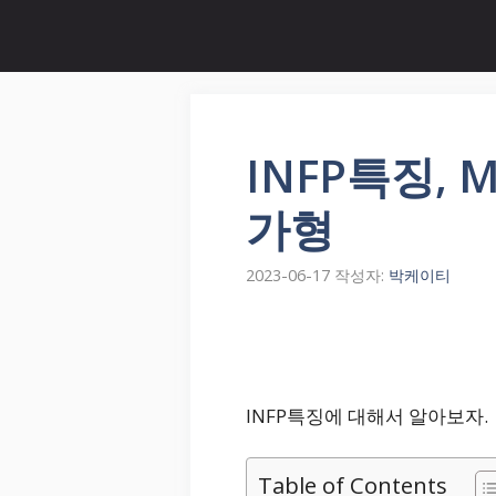
컨
텐
츠
로
건
너
INFP특징, 
뛰
기
가형
2023-06-17
작성자:
박케이티
INFP특징에 대해서 알아보자.
Table of Contents