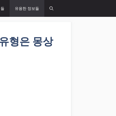
념들
유용한 정보들
FP유형은 몽상