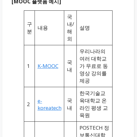
[MOOC 플랫폼 예시]
국
구
내/
내용
설명
분
해
외
우리나라의
여러 대학교
국
1
K-MOOC
가 무료로 동
내
영상 강의를
제공
한국기술교
국
육대학교 온
e-
2
koreatech
내
라인 평생 교
육원
POSTECH 정
보통신대학