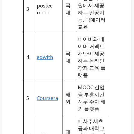
국
원에서 제공
postec
3
mooc
내
하는 인공지
능, 빅데이터
교육
네이버와 네
이버 커넥트
국
재단이 제공
4
edwith
내
하는 온라인
강좌 교육 플
랫폼
MOOC 산업
해
을 부흥시킨
5
Coursera
외
선두 주자 해
외 플랫폼
메사추세츠
공과 대학교
해