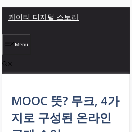
컨
케이티 디지털 스토리
텐
츠
로
건
Menu
너
뛰
기
MOOC 뜻? 무크, 4가
지로 구성된 온라인