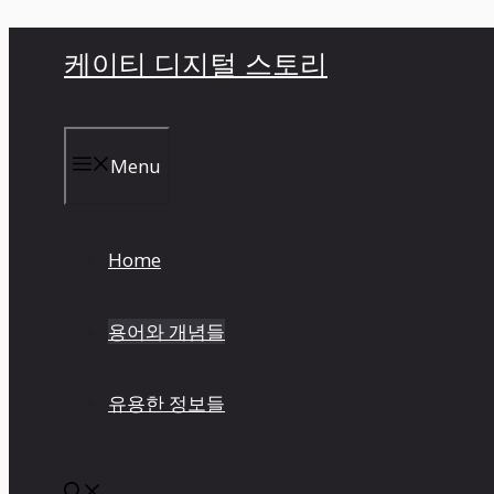
컨
케이티 디지털 스토리
텐
츠
로
건
Menu
너
뛰
기
Home
용어와 개념들
유용한 정보들