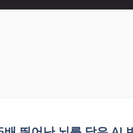
25배 뛰어난 뇌를 닮은 AI