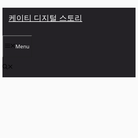
컨
케이티 디지털 스토리
텐
츠
로
건
Menu
너
뛰
기